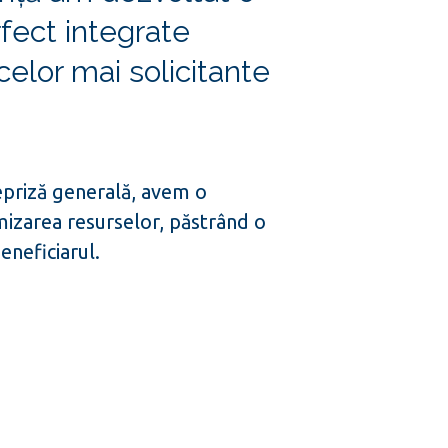
rfect integrate
elor mai solicitante
repriză generală, avem o
mizarea resurselor, păstrând o
eneficiarul.