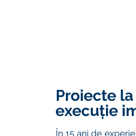
Proiecte la
execuție i
În 15 ani de experi