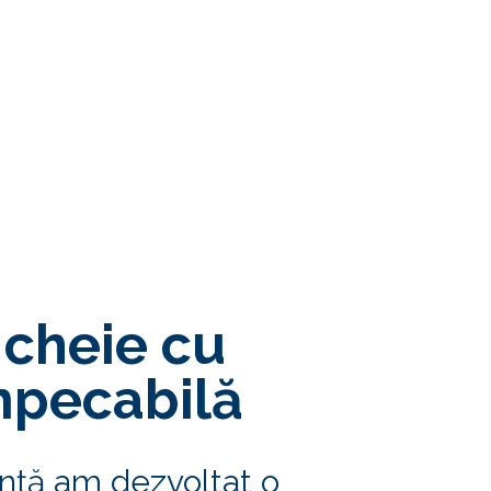
 cheie cu
mpecabilă
ență am dezvoltat o