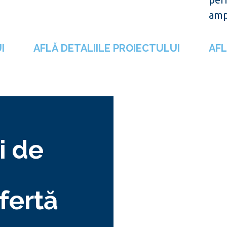
amp
I
AFLĂ DETALIILE PROIECTULUI
AFL
i de
fertă