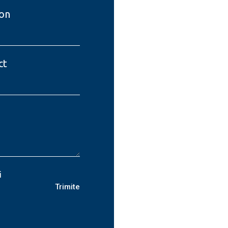
on
ct
i
Trimite