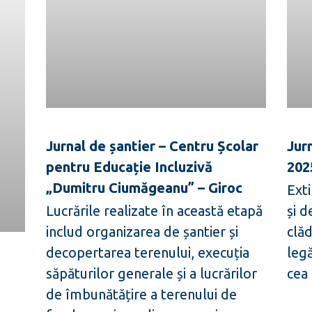
Jurnal de șantier – Centru Școlar
Jur
pentru Educație Incluzivă
202
„Dumitru Ciumăgeanu” – Giroc
Exti
Lucrările realizate în această etapă
și d
includ organizarea de șantier și
clăd
decopertarea terenului, execuția
legă
săpăturilor generale și a lucrărilor
cea 
de îmbunătățire a terenului de