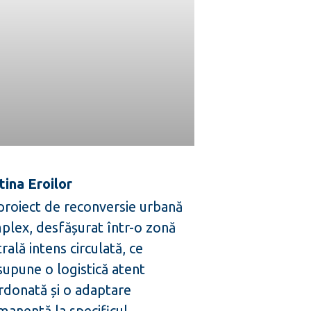
tina Eroilor
proiect de reconversie urbană
plex, desfășurat într-o zonă
rală intens circulată, ce
supune o logistică atent
rdonată și o adaptare
manentă la specificul