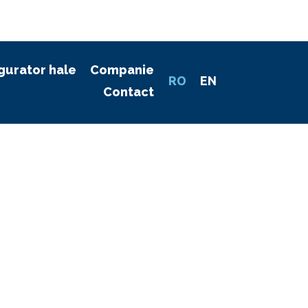
gurator hale
Companie
RO
EN
Contact
ță
 40 de țări pe
im foarte bine
 este ca,