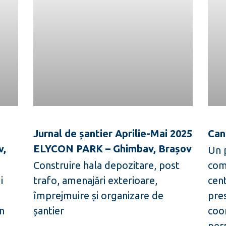
Jurnal de șantier Aprilie-Mai 2025
Can
v,
ELYCON PARK – Ghimbav, Brașov
Un 
Construire hala depozitare, post
com
i
trafo, amenajări exterioare,
cent
,
împrejmuire și organizare de
pre
in
șantier
coo
per