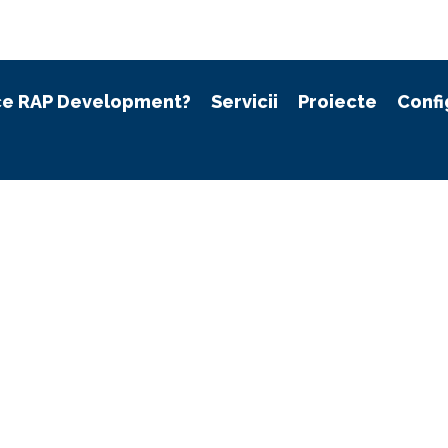
ce RAP Development?
Servicii
Proiecte
Confi
Experien
e
aplicată
După proiecte în
6 continente, șt
cât de important