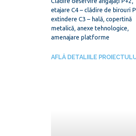
Clădire deservire angajați P+2,
etajare C4 – clădire de birouri 
extindere C3 – hală, copertină
metalică, anexe tehnologice,
amenajare platforme
AFLĂ DETALIILE PROIECTULU