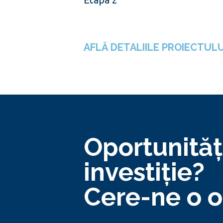
AFLĂ DETALIILE PROIECTULU
Oportunităț
investiție?
Cere-ne o o