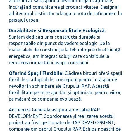
astfel încât să răspundă nevoilor organizaționale,
încurajând comunicarea și productivitatea. Designul
arhitectural distinctiv adaugă o notă de rafinament la
peisajul urban.
Durabilitate și Responsabilitate Ecologică:
Suntem dedicați unei construcții durabile și
responsabile din punct de vedere ecologic. De la
materialele de construcție la tehnologiile de eficiență
energetică, am integrat soluții care contribuie la
reducerea impactului asupra mediului.
Oferind Spații Flexibile:
Clădirea birouri oferă spații
flexibile și adaptabile, concepute pentru a răspunde
nevoilor în schimbare ale Grupului RAP. Această
flexibilitate permite ajustări și optimizări pentru viitor,
pe măsură ce compania evoluează.
Antrepriză Generală asigurata de către RAP
DEVELOPMENT: Coordonarea și realizarea acestui
proiect au fost gestionate de RAP DEVELOPMENT,
companie din cadrul Grupului RAP. Echipa noastră de