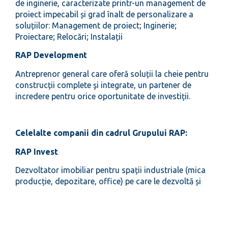
de inginerie, caracterizate printr-un management de
proiect impecabil și grad înalt de personalizare a
soluțiilor: Management de proiect; Inginerie;
Proiectare; Relocări; Instalații
RAP Development
Antreprenor general care oferă soluții la cheie pentru
construcții complete şi integrate, un partener de
incredere pentru orice oportunitate de investiții.
Celelalte companii din cadrul Grupului RAP:
RAP Invest
Dezvoltator imobiliar pentru spații industriale (mica
producție, depozitare, office) pe care le dezvoltă și
închiriază pe terenuri deținute în zona limitrofă
orașului Brașov.
RAP Instal