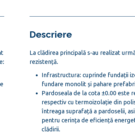
Descriere
at
La clădirea principală s-au realizat urm
e:
rezistență.
Infrastructura: cuprinde fundații iz
te
fundare monolit și pahare prefabri
Pardoseala de la cota ±0.00 este r
respectiv cu termoizolație din pol
întreaga suprafață a pardoselii, a
pentru cerința de eficiență energet
clădirii.