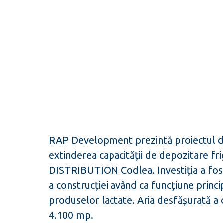
RAP Development prezintă proiectul de
extinderea capacității de depozitare f
DISTRIBUTION Codlea. Investiția a fos
a construcției având ca funcțiune princi
produselor lactate. Aria desfășurată a 
4.100 mp.