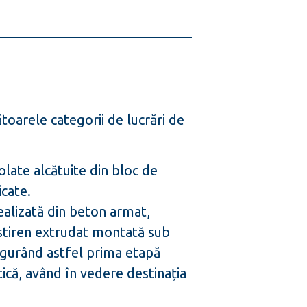
ătoarele categorii de lucrări de
olate alcătuite din bloc de
cate.
ealizată din beton armat,
istiren extrudat montată sub
sigurând astfel prima etapă
ică, având în vedere destinația